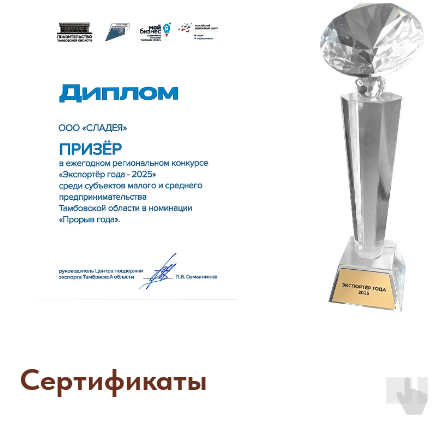
партнеров, быть конкурентоспособным,
при реализации продукции нашей
фабрики.
Каждому нашему партнеру
гарантирована маркетинговая
поддержка и высокий уровень сервиса
Мы всегда открыты и готовы к
сотрудничеству!
Запросить
коммерческое предложение
Сертификаты
Я даю согласие на обработку
персональных данных в соответствии с
политикой конфиденциальности