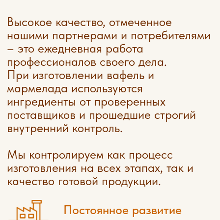
Восхитительный вкус
без использования
искусственных добавок.
Строгое соответствие
стандартам качества