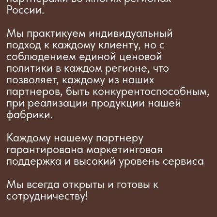
sergey.atin-sladeia@yandex.ru
По вопросу экспорта
:
Менеджер по продажам ВЭД
Григина Оксана Ивановна
+7 910 041 20-65
sladeia.export@yandex.ru
По вопросам закупки сырья
и упаковки:
andrewgalaev@yandex.ru
Тамбов
Яндекс Карты — транспорт, навигация, поиск мест