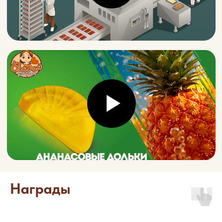
Партнерам
Наша фабрика сотрудничает с
партнерами во многих регионах
России.
Мы практикуем индивидуальный
Награды
подход к каждому клиенту, но с
соблюдением единой ценовой
политики в каждом регионе, что
позволяет, каждому из наших