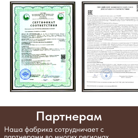
Отправить запрос
Согласие на обработку персональных
данных
Контакты
392029, Россия,
Тамбовская область, г. Тамбов,
ул. Бастионная, 7Л
Отдел продаж:
Региональный менеджер
Нефедов Алексей Владимирович
+7 910 655-93-56
alexey-sladeia@yandex.ru
Региональный менеджер
Атин Сергей Владимирович
+7 910 652-16-32