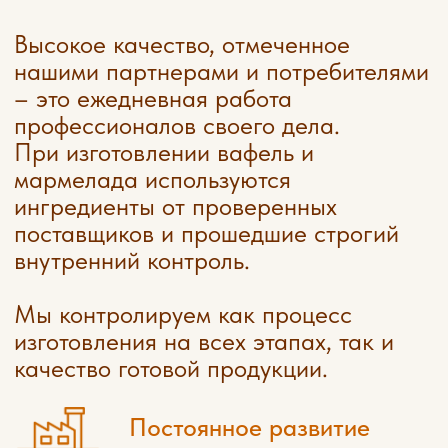
Восхитительный вкус
без использования
искусственных добавок.
Строгое соответствие
стандартам качества