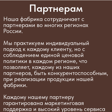
Региональный менеджер
Атин Сергей Владимирович
+7 910 652-16-32
sergey.atin-sladeia@yandex.ru
По вопросу экспорта
:
Менеджер по продажам ВЭД
Григина Оксана Ивановна
+7 910 041 20-65
sladeia.export@yandex.ru
По вопросам закупки сырья
и упаковки:
andrewgalaev@yandex.ru
Тамбов
Яндекс Карты — транспорт, навигация, поиск мест