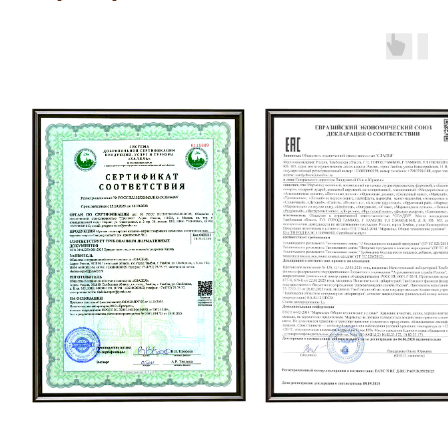
Я даю согласие на обработку
персональных данных в соответствии с
политикой конфиденциальности
Отправить запрос
Согласие на обработку персональных
данных
Контакты
392029, Россия,
Тамбовская область, г. Тамбов,
ул. Бастионная, 7Л
Отдел продаж:
Региональный менеджер
Нефедов Алексей Владимирович
+7 910 655-93-56
alexey-sladeia@yandex.ru