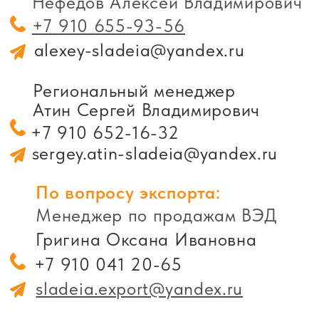
Тамбов, ул. Бастионная,
7Л
О компании
Партнерам
Контакты
Вафли весовые
Вафли в индивидуальной упаковке
Мармелад весовой
Мармелад в индивидуальной упаковке
Упаковка
Пользовательское соглашение
Политика в отношении обработки и
защиты персональных данных
© 2026 «СЛАДЕЯ»