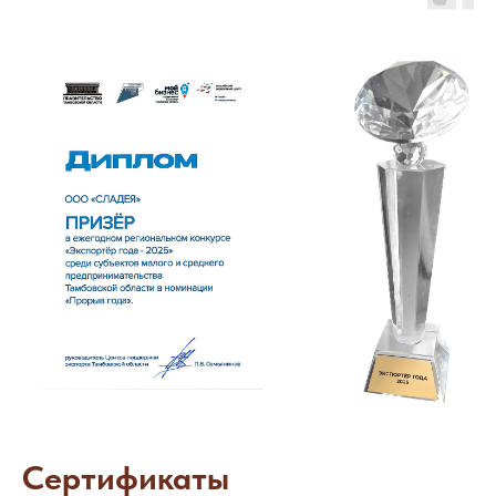
подход к каждому клиенту, но с
соблюдением единой ценовой
политики в каждом регионе, что
позволяет, каждому из наших
партнеров, быть конкурентоспособным,
при реализации продукции нашей
фабрики.
Каждому нашему партнеру
гарантирована маркетинговая
поддержка и высокий уровень сервиса
Мы всегда открыты и готовы к
сотрудничеству!
Запросить
коммерческое предложение
Сертификаты