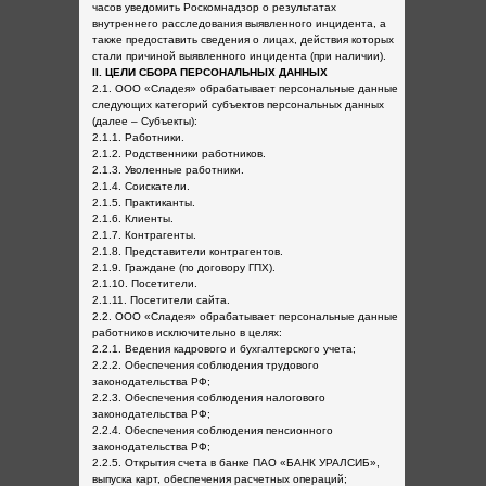
часов уведомить Роскомнадзор о результатах
внутреннего расследования выявленного инцидента, а
также предоставить сведения о лицах, действия которых
стали причиной выявленного инцидента (при наличии).
II. ЦЕЛИ СБОРА ПЕРСОНАЛЬНЫХ ДАННЫХ
2.1. ООО «Сладея» обрабатывает персональные данные
следующих категорий субъектов персональных данных
(далее – Субъекты):
2.1.1. Работники.
2.1.2. Родственники работников.
2.1.3. Уволенные работники.
2.1.4. Соискатели.
2.1.5. Практиканты.
2.1.6. Клиенты.
2.1.7. Контрагенты.
2.1.8. Представители контрагентов.
2.1.9. Граждане (по договору ГПХ).
2.1.10. Посетители.
2.1.11. Посетители сайта.
2.2. ООО «Сладея» обрабатывает персональные данные
работников исключительно в целях:
2.2.1. Ведения кадрового и бухгалтерского учета;
2.2.2. Обеспечения соблюдения трудового
законодательства РФ;
2.2.3. Обеспечения соблюдения налогового
законодательства РФ;
2.2.4. Обеспечения соблюдения пенсионного
законодательства РФ;
2.2.5. Открытия счета в банке ПАО «БАНК УРАЛСИБ»,
выпуска карт, обеспечения расчетных операций;