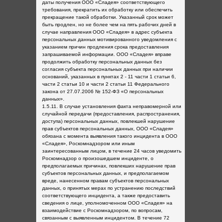
даты получения ООО «Сладея» соответствующего
требования, прекратить их обработку или обеспечить
прекращение такой обработки. Указанный срок может
быть продлен, но не более чем на пять рабочих дней в
случае направления ООО «Сладея» в адрес субъекта
персональных данных мотивированного уведомления с
указанием причин продления срока предоставления
запрашиваемой информации. ООО «Сладея» вправе
продолжить обработку персональных данных без
согласия субъекта персональных данных при наличии
оснований, указанных в пунктах 2 - 11 части 1 статьи 6,
части 2 статьи 10 и части 2 статьи 11 Федерального
закона от 27.07.2006 № 152-ФЗ «О персональных
данных».
1.5.11. В случае установления факта неправомерной или
случайной передачи (предоставления, распространения,
доступа) персональных данных, повлекшей нарушение
прав субъектов персональных данных, ООО «Сладея»
обязана с момента выявления такого инцидента в ООО
«Сладея», Роскомнадзором или иным
заинтересованным лицом, в течение 24 часов уведомить
Роскомнадзор о произошедшем инциденте, о
предполагаемых причинах, повлекших нарушение прав
субъектов персональных данных, и предполагаемом
вреде, нанесенном правам субъектов персональных
данных, о принятых мерах по устранению последствий
соответствующего инцидента, а также предоставить
сведения о лице, уполномоченном ООО «Сладея» на
взаимодействие с Роскомнадзором, по вопросам,
связанным с выявленным инцидентом. В течение 72