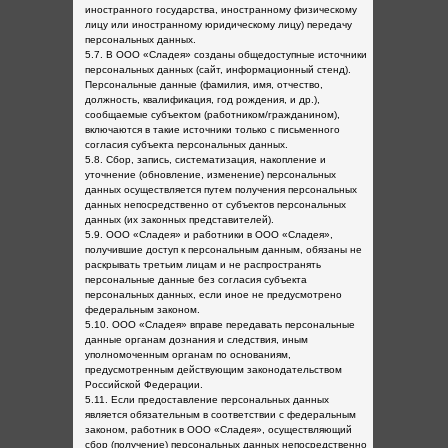
иностранного государства, иностранному физическому
лицу или иностранному юридическому лицу) передачу
персональных данных.
5.7. В ООО «Сладея» созданы общедоступные источники
персональных данных (сайт, информационный стенд).
Персональные данные (фамилия, имя, отчество,
должность, квалификация, год рождения, и др.),
сообщаемые субъектом (работником/гражданином),
включаются в такие источники только с письменного
согласия субъекта персональных данных.
5.8. Сбор, запись, систематизация, накопление и
уточнение (обновление, изменение) персональных
данных осуществляется путем получения персональных
данных непосредственно от субъектов персональных
данных (их законных представителей).
5.9. ООО «Сладея» и работники в ООО «Сладея»,
получившие доступ к персональным данным, обязаны не
раскрывать третьим лицам и не распространять
персональные данные без согласия субъекта
персональных данных, если иное не предусмотрено
федеральным законом.
5.10. ООО «Сладея» вправе передавать персональные
данные органам дознания и следствия, иным
уполномоченным органам по основаниям,
предусмотренным действующим законодательством
Российской Федерации.
5.11. Если предоставление персональных данных
является обязательным в соответствии с федеральным
законом, работник в ООО «Сладея», осуществляющий
сбор (получение) персональных данных непосредственно