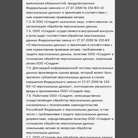
выполнения обязанностей, предусмотренных
Федеральным законом от 27.07.2006 № 152-ФЗ «О
персональных данных» и принятыми в соответствии с
ним нормативными правовыми актами.
7.3. В ООО «Сладея» назначено лицо, ответственное за
организацию обработки персональных данных.
7.4. ООО «Сладея» осуществляется внутренний контроль
и (или) аудит соответствия обработки персональных
данных Федеральному закону от 27.07.2006 № 152-ФЗ
«О персональных данных» и принятыми в соответствии с
ним нормативным правовым актами, требованиям к
защите персональных данных, политике ООО «Сладея» в
отношении обработки персональных данных, локальным
актам ООО «Сладея».
7.5. Для каждой информационной системы персональных
данных произведена оценка вреда, который может быть
причинен субъектам персональных данных в случае
нарушения Федерального закона от 27.07.2006 № 152-
ФЗ «О персональных данных», соотношение указанного
вреда и принимаемых ООО «Сладея» мер.
7.6. Работники ООО «Сладея», непосредственно
осуществляющие обработку персональных данных,
ознакомлены с положениями законодательства
Российской Федерации о персональных данных, в том
числе с требованиями к защите персональных данных,
документами, определяющими политику ООО «Сладея» в
отношении обработки персональных данных,
локальными актами по вопросам обработки
персональных данных.
7.7. ООО «Сладея» при обработке персональных данных