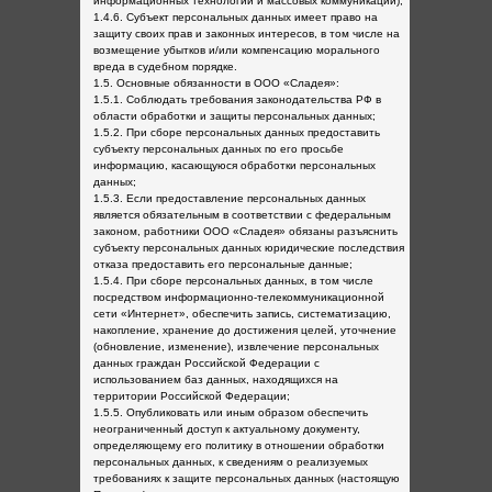
информационных технологий и массовых коммуникаций);
1.4.6. Субъект персональных данных имеет право на
защиту своих прав и законных интересов, в том числе на
возмещение убытков и/или компенсацию морального
вреда в судебном порядке.
1.5. Основные обязанности в ООО «Сладея»:
1.5.1. Соблюдать требования законодательства РФ в
области обработки и защиты персональных данных;
1.5.2. При сборе персональных данных предоставить
субъекту персональных данных по его просьбе
информацию, касающуюся обработки персональных
данных;
1.5.3. Если предоставление персональных данных
является обязательным в соответствии с федеральным
законом, работники ООО «Сладея» обязаны разъяснить
субъекту персональных данных юридические последствия
отказа предоставить его персональные данные;
1.5.4. При сборе персональных данных, в том числе
посредством информационно-телекоммуникационной
сети «Интернет», обеспечить запись, систематизацию,
накопление, хранение до достижения целей, уточнение
(обновление, изменение), извлечение персональных
данных граждан Российской Федерации с
использованием баз данных, находящихся на
территории Российской Федерации;
1.5.5. Опубликовать или иным образом обеспечить
неограниченный доступ к актуальному документу,
определяющему его политику в отношении обработки
персональных данных, к сведениям о реализуемых
требованиях к защите персональных данных (настоящую