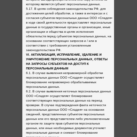
которому является субъект персональных данных.
5.17. В целях соблюдения законодательства РФ, для
достижения целей обработки, а также в интересах и с
согласия субъектов персональных данных ООО «Сладея»
в ходе своей деятельности предоставляет персональные
данные в государственные органы и организации, иные
организации и общества в целях исполнения
обязательств перед субъектом персональных данных, на
основании соответствующих запросов и / или в
соответствии с требования установленным
законодательством РФ.
VI. АКТУАЛИЗАЦИЯ, ИСПРАВЛЕНИЕ, УДАЛЕНИЕ И
УНИЧТОЖЕНИЕ ПЕРСОНАЛЬНЫХ ДАННЫХ, ОТВЕТЫ
НА ЗАПРОСЫ СУБЪЕКТОВ НА ДОСТУП К
ПЕРСОНАЛЬНЫМ ДАННЫМ
6.1. В случае выявления неправомерной обработки
персональных данных ООО «Сладея» осуществляет
блокирование неправомерно обрабатываемых
персональных данных.
6.2. В случае выявления неточных персональных данных
ООО «Сладея» осуществляет блокирование
соответствующих персональных данных на период
проверки. В случае подтверждения факта неточности
персональных данных ООО «Сладея» на основании
сведений, представленных субъектом персональных
данных или его представителем либо уполномоченным
органом по защите прав субъектов персональных
данных, или иных необходимых документов уточняет
персональные данные и снимает блокирование