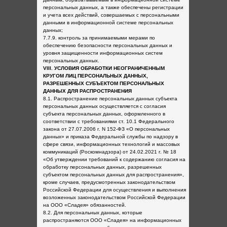
персональных данных, а также обеспечены регистрации
и учета всех действий, совершаемых с персональными
данными в информационной системе персональных
данных;
7.7.9. контроль за принимаемыми мерами по
обеспечению безопасности персональных данных и
уровня защищенности информационных систем
персональных данных.
VIII. УСЛОВИЯ ОБРАБОТКИ НЕОГРАНИЧЕННЫМ
КРУГОМ ЛИЦ ПЕРСОНАЛЬНЫХ ДАННЫХ,
РАЗРЕШЕННЫХ СУБЪЕКТОМ ПЕРСОНАЛЬНЫХ
ДАННЫХ ДЛЯ РАСПРОСТРАНЕНИЯ
8.1. Распространение персональных данных субъекта
персональных данных осуществляется с согласия
субъекта персональных данных, оформленного в
соответствии с требованиями ст. 10.1 Федерального
закона от 27.07.2006 г. N 152-ФЗ «О персональных
данных» и приказа Федеральной службы по надзору в
сфере связи, информационных технологий и массовых
коммуникаций (Роскомнадзора) от 24.02.2021 г. № 18
«Об утверждении требований к содержанию согласия на
обработку персональных данных, разрешенных
субъектом персональных данных для распространения»,
кроме случаев, предусмотренных законодательством
Российской Федерации для осуществления и выполнения
возложенных законодательством Российской Федерации
на ООО «Сладея» обязанностей.
8.2. Для персональных данных, которые
распространяются ООО «Сладея» на информационных