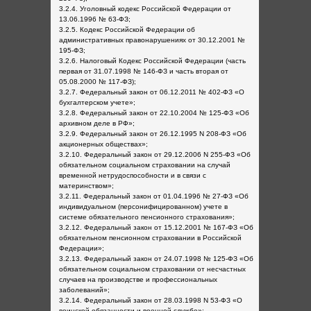
3.2.4. Уголовный кодекс Российской Федерации от
13.06.1996 № 63-ФЗ;
3.2.5. Кодекс Российской Федерации об
административных правонарушениях от 30.12.2001 №
195-ФЗ;
3.2.6. Налоговый Кодекс Российской Федерации (часть
первая от 31.07.1998 № 146-ФЗ и часть вторая от
05.08.2000 № 117-ФЗ);
3.2.7. Федеральный закон от 06.12.2011 № 402-ФЗ «О
бухгалтерском учете»;
3.2.8. Федеральный закон от 22.10.2004 № 125-ФЗ «Об
архивном деле в РФ»;
3.2.9. Федеральный закон от 26.12.1995 N 208-ФЗ «Об
акционерных обществах»;
3.2.10. Федеральный закон от 29.12.2006 N 255-ФЗ «Об
обязательном социальном страховании на случай
временной нетрудоспособности и в связи с
материнством»;
3.2.11. Федеральный закон от 01.04.1996 № 27-ФЗ «Об
индивидуальном (персонифицированном) учете в
системе обязательного пенсионного страхования»;
3.2.12. Федеральный закон от 15.12.2001 № 167-ФЗ «Об
обязательном пенсионном страховании в Российской
Федерации»;
3.2.13. Федеральный закон от 24.07.1998 № 125-ФЗ «Об
обязательном социальном страховании от несчастных
случаев на производстве и профессиональных
заболеваний»;
3.2.14. Федеральный закон от 28.03.1998 N 53-ФЗ «О
воинской обязанности и военной службе»;