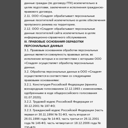
данные граждан (по договору ГПХ) исключительно в
целях подготовки, заключения и исполнения гражданско-
правового договора.
2.11. ООО «Сладея» обрабатывает персональные
данные посетителей исключительно в целях обеспечения
пропускного режима на территорию.
2.12. ООО «Сладея» обрабатывает персональные
данные посетителей сайта исключительно в целях
информационно-справочного обслуживания.
III. ПРАВОВЫЕ ОСНОВАНИЯ ОБРАБОТКИ
ПЕРСОНАЛЬНЫХ ДАННЫХ
3.1. Правовым основанием обработки персональных
данных является совокупность правовых актов, во
исполнение которых и в соответствии с которыми ООО
«Сладея» осуществляет обработку персональных
данных.
3.2. Обработка персональных данных в ООО «Сладея»
осуществляется в соответствии со следующими
правовыми основаниями:
3.2.1. Конституция Российской Федерации (принята
всенародным голосованием 12.12.1993 с изменениями,
одобренными в ходе общероссийского голосования
01.07.2020);
3.2.2. Трудовой кодекс Российской Федерации от
30.12.2001 № 197-ФЗ;
3.2.3. Гражданский кодекс Российской Федерации (часть
первая от 30.11.1994 № 51-ФЗ, часть вторая от
26.01.1996 года № 14-ФЗ, часть третья от 26.11.2001
года № 146-ФЗ, часть четвертая от 18.12.2006 года №
230-ФЗ);