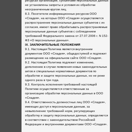
ресурсах организации, субъектами персональных данных
не установлены запреты и условия их обработки
неограниченным кругом лиц.
8.3. Посетители информационных ресурсов ООО
«Сладея», на которых ООО «Сладея» осуществляется
распространение персональных данных субъектов с их
согласия, имеют право обрабатывать распространяемые
персональные данные субъектов с соблюдением
требований Федерального закона от 27.07.2006 г. N 152-
ФЗ «О персональных данных».
IX. ЗАКЛЮЧИТЕЛЬНЫЕ ПОЛОЖЕНИЯ
9.1. Настоящая Политика является внутренним
документом ООО «Сладея», общедоступной и подлежит
размещению на официальном сайте ООО «Сладея».
9.2. Настоящая Политика подлежит изменению,
дополнению в случае появления новых законодательных
актов и специальных нормативных документов по
обработке и защите персональных данных, но не реже
одного раза в три года.
9.3. Контроль исполнения требований настоящей
Политики осуществляется ответственным за
организацию обработки персональных данных в ООО
«Сладея».
9.4. Ответственность должностных лиц ООО «Сладея»,
имеющих доступ к персональным данным, за
невыполнение требований норм, регулирующих
обработку и защиту персональных данных, определяется
в соответствии с законодательством Российской
Федерации и внутренними документами ООО «Сладея».