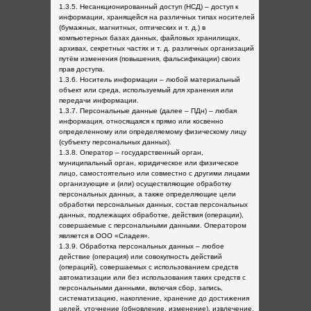
1.3.5. Несанкционированный доступ (НСД) – доступ к
информации, хранящейся на различных типах носителей
(бумажных, магнитных, оптических и т. д.) в
компьютерных базах данных, файловых хранилищах,
архивах, секретных частях и т. д. различных организаций
путём изменения (повышения, фальсификации) своих
прав доступа.
1.3.6. Носитель информации – любой материальный
объект или среда, используемый для хранения или
передачи информации.
1.3.7. Персональные данные (далее – ПДн) – любая
информация, относящаяся к прямо или косвенно
определенному или определяемому физическому лицу
(субъекту персональных данных).
1.3.8. Оператор – государственный орган,
муниципальный орган, юридическое или физическое
лицо, самостоятельно или совместно с другими лицами
организующие и (или) осуществляющие обработку
персональных данных, а также определяющие цели
обработки персональных данных, состав персональных
данных, подлежащих обработке, действия (операции),
совершаемые с персональными данными. Оператором
является в ООО «Сладея».
1.3.9. Обработка персональных данных – любое
действие (операция) или совокупность действий
(операций), совершаемых с использованием средств
автоматизации или без использования таких средств с
персональными данными, включая сбор, запись,
систематизацию, накопление, хранение до достижения
целей, уточнение (обновление, изменение), извлечение,