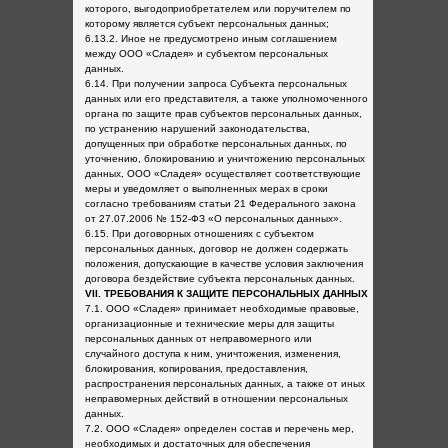
которого, выгодоприобретателем или поручителем по
которому является субъект персональных данных;
6.13.2. Иное не предусмотрено иным соглашением
между ООО «Сладея» и субъектом персональных
данных.
6.14. При получении запроса Субъекта персональных
данных или его представителя, а также уполномоченного
органа по защите прав субъектов персональных данных,
по устранению нарушений законодательства,
допущенных при обработке персональных данных, по
уточнению, блокированию и уничтожению персональных
данных, ООО «Сладея» осуществляет соответствующие
меры и уведомляет о выполненных мерах в сроки
согласно требованиям статьи 21 Федерального закона
от 27.07.2006 № 152-ФЗ «О персональных данных».
6.15. При договорных отношениях с субъектом
персональных данных, договор не должен содержать
положения, допускающие в качестве условия заключения
договора бездействие субъекта персональных данных.
VII. ТРЕБОВАНИЯ К ЗАЩИТЕ ПЕРСОНАЛЬНЫХ ДАННЫХ
7.1. ООО «Сладея» принимает необходимые правовые,
организационные и технические меры для защиты
персональных данных от неправомерного или
случайного доступа к ним, уничтожения, изменения,
блокирования, копирования, предоставления,
распространения персональных данных, а также от иных
неправомерных действий в отношении персональных
данных.
7.2. ООО «Сладея» определен состав и перечень мер,
необходимых и достаточных для обеспечения