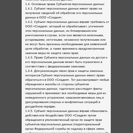
1.4. Основные права Субъектов персональных данных:
1.4.1. Субъект персональных данных имеет право на
получение сведений об обработке его персональных
данных в ООО «Сладея»;
1.4.2. Субъект персональных данных вправе требовать от
ООО «Сладея», который их обрабатывает, уточнения
этих персональных данных, их блокирования или
уничтожения в случае, если они являются неполными,
устаревшими, неточными, незаконно полученными или
не могут быть признаны необходимыми для заявленной
цели обработки, а также принимать предусмотренные
законом меры по защите своих прав;
1.4.3. Право Субъекта персональных данных на доступ к
его персональным данным может быть ограничено в
соответствии с федеральными законами;
1.4.4. Для реализации своих прав и защиты законных
интересов Субъект персональных данных имеет право
обратиться к в ООО «Сладея». Тот рассматривает любые
обращения и жалобы со стороны субъектов
персональных данных, тщательно расследует факты
нарушений и принимает все необходимые меры для их
немедленного устранения, наказания виновных лиц и
урегулирования спорных и конфликтных ситуаций в
досудебном порядке;
1.4.5. Субъект персональных данных вправе обжаловать
действия или бездействие ООО «Сладея» путем
обращения в уполномоченный орган по защите прав
субъектов персональных данных (территориальный
орган Федеральной службы по надзору в сфере связи,