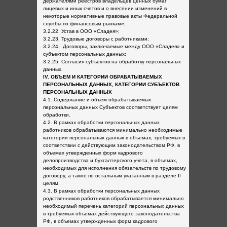
держателями реестров владельцев ценных бумаг
лицевых и иных счетов и о внесении изменений в
некоторые нормативные правовые акты Федеральной
службы по финансовым рынкам»;
3.2.22. Устав в ООО «Сладея»;
3.2.23. Трудовые договоры с работниками;
3.2.24. Договоры, заключаемые между ООО «Сладея» и
субъектом персональных данных;
3.2.25. Согласия субъектов на обработку персональных
данных.
IV. ОБЪЕМ И КАТЕГОРИИ ОБРАБАТЫВАЕМЫХ
ПЕРСОНАЛЬНЫХ ДАННЫХ, КАТЕГОРИИ СУБЪЕКТОВ
ПЕРСОНАЛЬНЫХ ДАННЫХ
4.1. Содержание и объем обрабатываемых
персональных данных Субъектов соответствует целям
обработки.
4.2. В рамках обработки персональных данных
работников обрабатываются минимально необходимые
категории персональных данных в объемах, требуемых в
соответствии с действующим законодательством РФ, в
объемах утвержденных форм кадрового
делопроизводства и бухгалтерского учета, в объемах,
необходимых для исполнения обязательств по трудовому
договору, а также по остальным указанным в разделе II
целям.
4.3. В рамках обработки персональных данных
родственников работников обрабатывается минимально
необходимый перечень категорий персональных данных
в требуемых объемах действующего законодательства
РФ, в объемах утвержденных форм кадрового