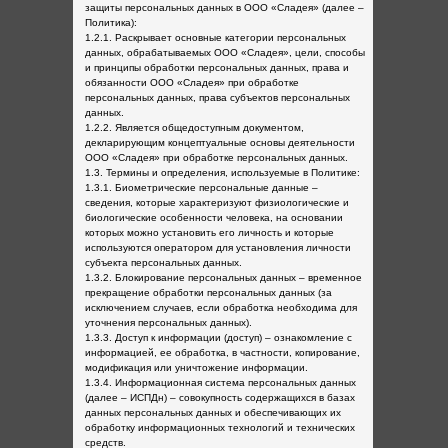
защиты персональных данных в ООО «Сладея» (далее –
Политика):
1.2.1. Раскрывает основные категории персональных
данных, обрабатываемых ООО «Сладея», цели, способы
и принципы обработки персональных данных, права и
обязанности ООО «Сладея» при обработке
персональных данных, права субъектов персональных
данных.
1.2.2. Является общедоступным документом,
декларирующим концептуальные основы деятельности
ООО «Сладея» при обработке персональных данных.
1.3. Термины и определения, используемые в Политике:
1.3.1. Биометрические персональные данные –
сведения, которые характеризуют физиологические и
биологические особенности человека, на основании
которых можно установить его личность и которые
используются оператором для установления личности
субъекта персональных данных.
1.3.2. Блокирование персональных данных – временное
прекращение обработки персональных данных (за
исключением случаев, если обработка необходима для
уточнения персональных данных).
1.3.3. Доступ к информации (доступ) – ознакомление с
информацией, ее обработка, в частности, копирование,
модификация или уничтожение информации.
1.3.4. Информационная система персональных данных
(далее – ИСПДн) – совокупность содержащихся в базах
данных персональных данных и обеспечивающих их
обработку информационных технологий и технических
средств.