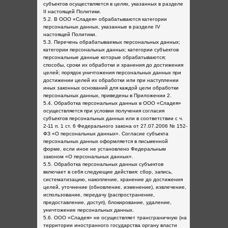
субъектов осуществляется в целях, указанных в разделе
II настоящей Политики.
5.2. В ООО «Сладея» обрабатываются категории
персональных данных, указанные в разделе IV
настоящей Политики.
5.3. Перечень обрабатываемых персональных данных;
категории персональных данных; категории субъектов
персональные данные которые обрабатываются;
способы, сроки их обработки и хранения до достижения
целей; порядок уничтожения персональных данных при
достижении целей их обработки или при наступлении
иных законных оснований для каждой цели обработки
персональных данных, приведены в Приложении 2.
5.4. Обработка персональных данных в ООО «Сладея»
осуществляется при условии получения согласия
субъектов персональных данных или в соответствии с ч.
2-11 п. 1 ст. 6 Федерального закона от 27.07.2006 № 152-
ФЗ «О персональных данных». Согласие субъекта
персональных данных оформляется в письменной
форме, если иное не установлено Федеральным
законом «О персональных данных».
5.5. Обработка персональных данных субъектов
включает в себя следующие действия: сбор, запись,
систематизацию, накопление, хранение до достижения
целей, уточнение (обновление, изменение), извлечение,
использование, передачу (распространение,
предоставление, доступ), блокирование, удаление,
уничтожение персональных данных.
5.6. ООО «Сладея» не осуществляет трансграничную (на
территории иностранного государства органу власти