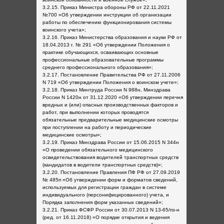
3.2.15. Приказ Министра обороны РФ от 22.11.2021
№700 «Об утверждении инструкции об организации
работы по обеспечению функционирования системы
воинского учета»;
3.2.16. Приказ Министерства образования и науки РФ от
18.04.2013 г. № 291 «Об утверждении Положения о
практике обучающихся, осваивающих основные
профессиональные образовательные программы
среднего профессионального образования»;
3.2.17. Постановление Правительства РФ от 27.11.2006
N 719 «Об утверждении Положения о воинском учете»;
3.2.18. Приказ Минтруда России N 988н, Минздрава
России N 1420н от 31.12.2020 «Об утверждении перечня
вредных и (или) опасных производственных факторов и
работ, при выполнении которых проводятся
обязательные предварительные медицинские осмотры
при поступлении на работу и периодические
медицинские осмотры»;
3.2.19. Приказ Минздрава России от 15.06.2015 N 344н
«О проведении обязательного медицинского
освидетельствования водителей транспортных средств
(кандидатов в водители транспортных средств)»;
3.2.20. Постановление Правления ПФ РФ от 27.09.2019
№ 485п «Об утверждении форм и форматов сведений,
используемых для регистрации граждан в системе
индивидуального (персонифицированного) учета, и
Порядка заполнения форм указанных сведений»;
3.2.21. Приказ ФСФР России от 30.07.2013 N 13-65/пз-н
(ред. от 16.11.2018) «О порядке открытия и ведения