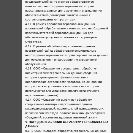
представителей контрагентов обрабатывается
минимально необходимый перечень категорий
персональных данных для заключения и выполнения
обязательств по договорам, заключенными с
соответствующими контрагентами.
4.11. В рамках обработки персональных данных
посетителей обрабатывается минимально необходимый
перечень категорий персональных данных для
обеспечения пропускного режима на территорию
Оператора.
4.12. В рамках обработки персональных данных
посетителей сайта обрабатывается минимально
необходимый перечень категорий персональных данных
для осуществления информационно-справочного
обслуживания.
4.13. ООО «Сладея» не осуществляет обработку
биометрических персональных данных (сведения,
которые характеризуют физиологические и
биологические особенности человека, на основании
которых можно установить его личность и которые
используются для установления личности субъекта
персональных данных).
4.14. ООО «Сладея» не выполняет обработку
специальных категорий персональных данных,
касающихся расовой, национальной принадлежности,
политических взглядов, религиозных или философских
убеждений, состояния здоровья, интимной жизни.
V. ПОРЯДОК И УСЛОВИЯ ОБРАБОТКИ ПЕРСОНАЛЬНЫХ
ДАННЫХ
5.1. В ООО «Сладея» обработка персональных данных