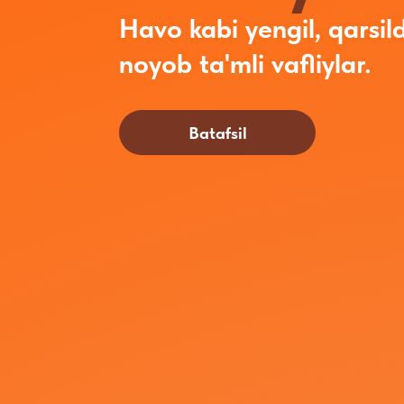
Havo kabi yengil, qarsil
noyob ta'mli vafliylar.
Batafsil